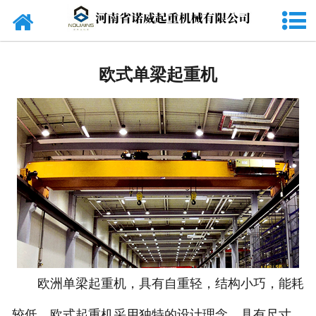
网站首页
起重机
欧式单梁起重机
旋臂吊
货梯
电动葫芦
起重配件
电磁吸盘
抓斗
欧洲单梁起重机，具有自重轻，结构小巧，能耗
电动平车
较低。欧式起重机采用独特的设计理念，具有尺寸