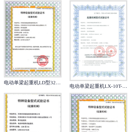
电动单梁起重机LD型32t型实验
电动单梁起重机LX-10T-型式试验