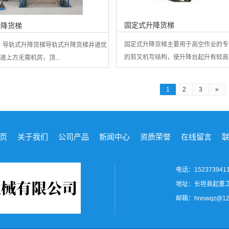
固定式升降货梯
升降货梯
固定式升降货梯主要用于高空作业的专
：导轨式升降货梯导轨式升降货梯井道优
的剪叉机写结构，使升降台起升有较高的.
道上方无需机房，顶...
1
2
3
»
页
关于我们
公司产品
新闻中心
资质荣誉
在线留言
电话：152373941
地址：长垣县起重
邮箱：hnnwqz@12