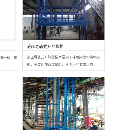
液压导轨式升降货梯
液压导轨式升降货梯主要用于楼层间高空货物运
降平稳、操
输，主要用在载重量轻、台面尺寸要求比较...