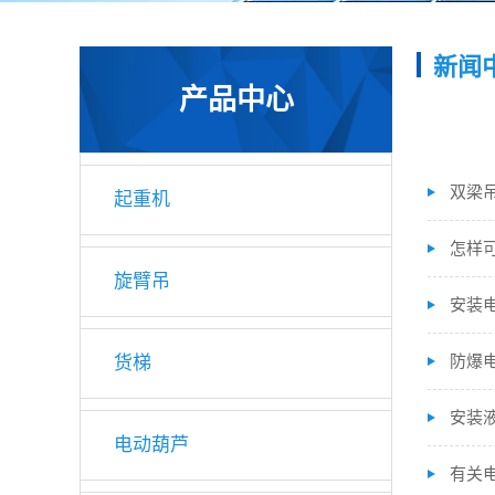
新闻
产品中心
双梁
起重机
怎样
旋臂吊
安装
防爆
货梯
安装
电动葫芦
有关