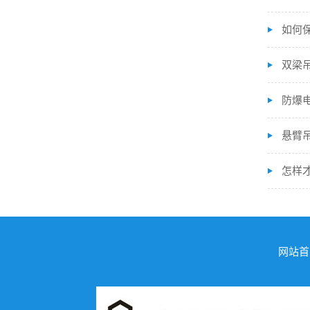
如何
双梁
防爆
悬臂
怎样
网站首