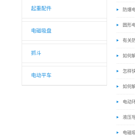
起重配件
防爆
圆形
电磁吸盘
有关
抓斗
如何
怎样
电动平车
如何
电动
液压
电磁