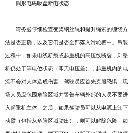
圆形电磁吸盘断电状态
请务必仔细检查变桨钢丝绳和提升绳索的缠绕方
法是否正确，以及它们是否全部落入滑轮槽中。吊装
过程中，如果电线断裂或起重机的高压线断裂，则整
机仍处于等电位状态（即无电压差），起重机内的电
流不会对人体造成伤害。驾驶员应首先克服恐惧，现
场人员应包围危险区域并警告车辆外部的人员不要进
入起重机主体。之后，如果驾驶员可以从电源上卸下
动臂（包括从危险区域驶出），则可以解除危险；如