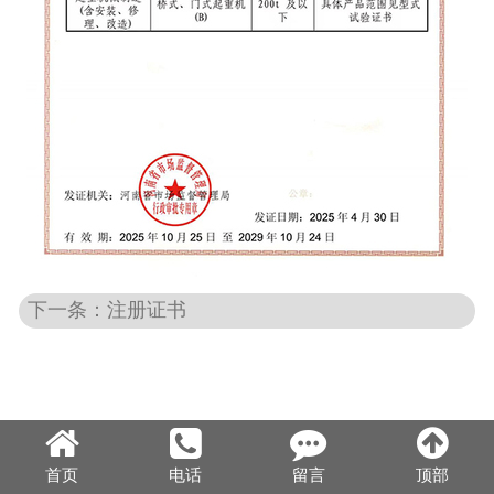
下一条：注册证书
首页
电话
留言
顶部