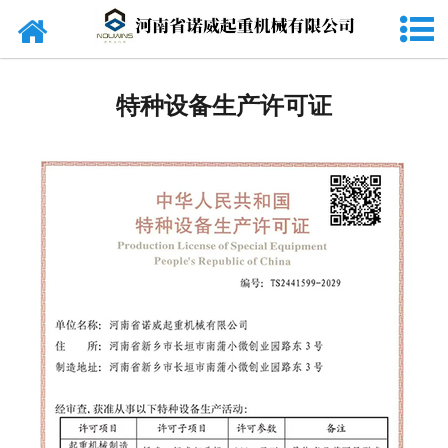
网站首页
关于我们
特种设备生产许可证
公司产品
新闻中心
资质荣誉
在线留言
联系我们