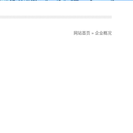
网站首页
»
企业概况