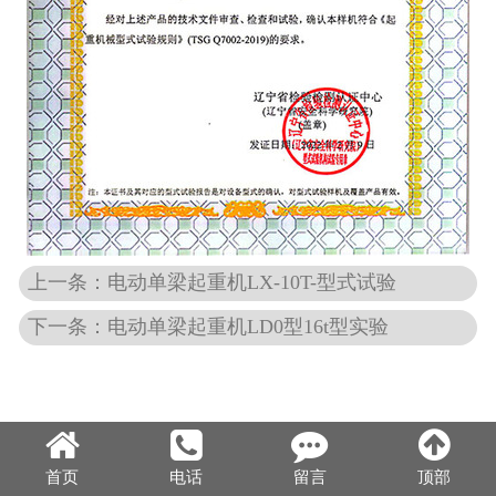
上一条：电动单梁起重机LX-10T-型式试验
下一条：电动单梁起重机LD0型16t型实验
首页
电话
留言
顶部