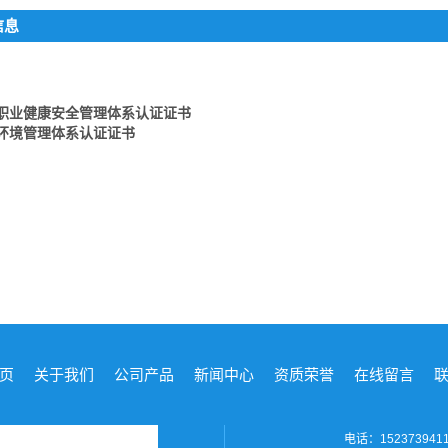
信息
职业健康安全管理体系认证证书
环境管理体系认证证书
页
关于我们
公司产品
新闻中心
资质荣誉
在线留言
电话：152373941