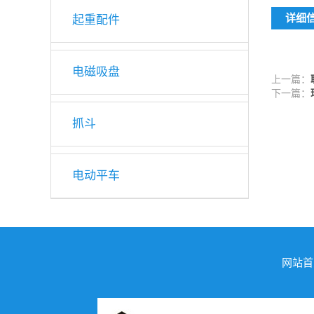
详细
起重配件
电磁吸盘
上一篇：
下一篇：
抓斗
电动平车
网站首