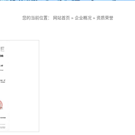
您的当前位置：
网站首页
»
企业概况
»
资质荣誉