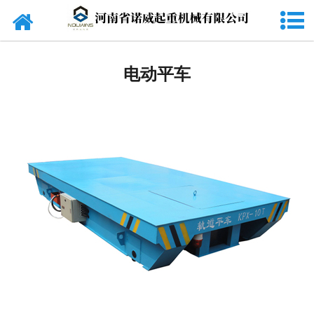
网站首页
起重机
电动平车
旋臂吊
货梯
电动葫芦
起重配件
电磁吸盘
抓斗
电动平车