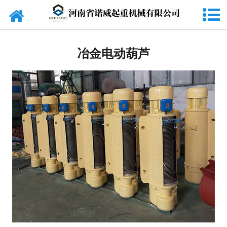
网站首页
起重机
冶金电动葫芦
旋臂吊
货梯
电动葫芦
起重配件
电磁吸盘
抓斗
电动平车