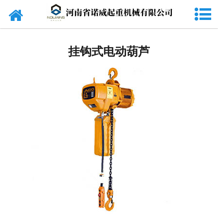
网站首页
起重机
挂钩式电动葫芦
旋臂吊
货梯
电动葫芦
起重配件
电磁吸盘
抓斗
电动平车