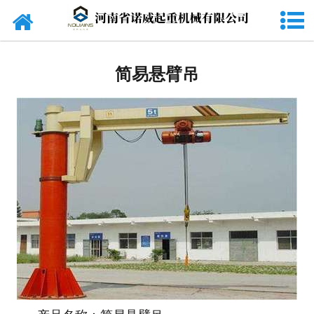
网站首页
起重机
简易悬臂吊
旋臂吊
货梯
电动葫芦
起重配件
电磁吸盘
抓斗
电动平车