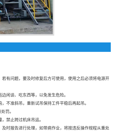
若有问题，要及时修复后方可使用，使用之后必须将电源开
运边闲谈、吃东西等，以免发生危险。
，不准斜吊，重新试吊保持工件平稳后再起吊。
重处罚。
撞，禁止跨过机床吊运。
及时报告进行处理，如带病作业，将按违反操作规程从重处