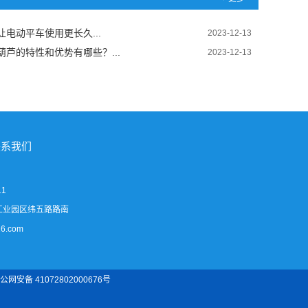
电动平车使用更长久...
2023-12-13
葫芦的特性和优势有哪些？...
2023-12-13
联系我们
11
工业园区纬五路路南
6.com
公网安备 41072802000676号