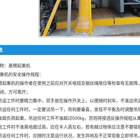
息
：悬臂起重机
机的安全操作规程：
起重机的操作者在使用之前应对开关电钮及钢丝绳限位等检查有无故障，
闭，方可离开；
运工件时要精力集中，双手放在操作开关上，以便随时刹车，不准边吊
运任何工件时，一定要试吊一下，吊钩要垂直，发现不平衡及时调整吊钩
负荷起重，吊运任何工件不准超过500kg，否则将按违反操作规程从
工件时不准离地面过高，应在半人高左右，若有越过物体应注意不要碰
运任何工件时，应随时注意运行状况，发生异响及不正常现象立即停吊，