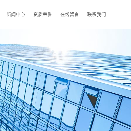
新闻中心
资质荣誉
在线留言
联系我们