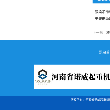
双梁吊钩
安装电动
上一篇：
移
网站首
版权所有：河南省诺威起重机