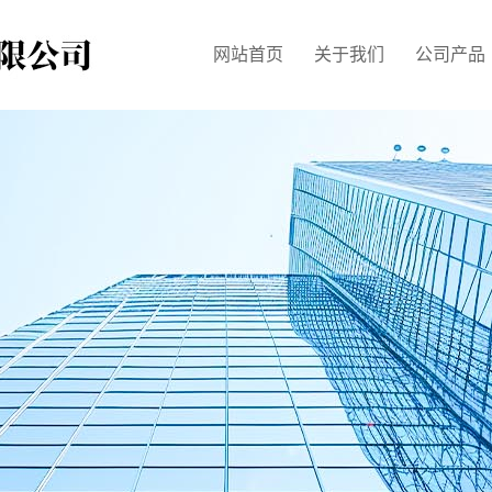
网站首页
关于我们
公司产品