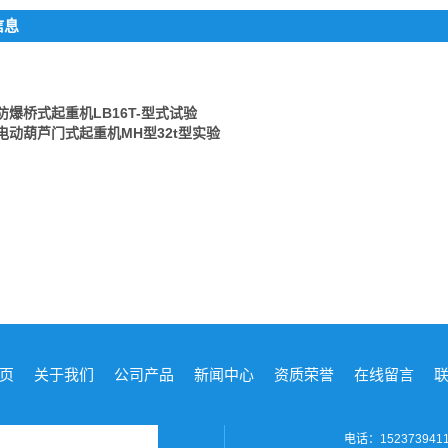
信息
防爆桥式起重机LB16T-型式试验
电动葫芦门式起重机MH型32t型实验
页
关于我们
公司产品
新闻中心
资质荣誉
在线留言
电话：152373941