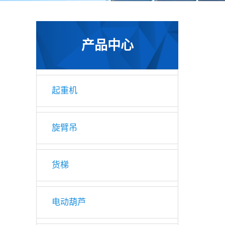
产品中心
起重机
旋臂吊
货梯
电动葫芦