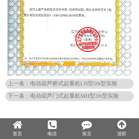
上一条：电动葫芦桥式起重机LH型50t型实验
下一条：电动葫芦门式起重机MH型20t型实验
首页
电话
留言
顶部