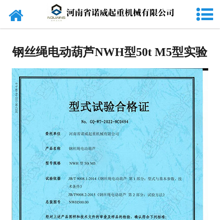
网站首页
关于我们
钢丝绳电动葫芦NWH型50t M5型实验
公司产品
新闻中心
资质荣誉
在线留言
联系我们