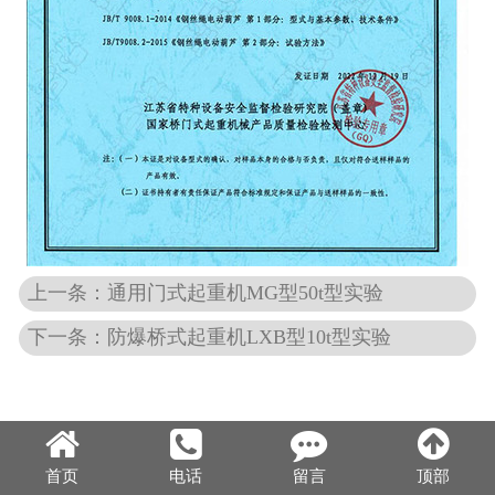
上一条：通用门式起重机MG型50t型实验
下一条：防爆桥式起重机LXB型10t型实验
首页
电话
留言
顶部